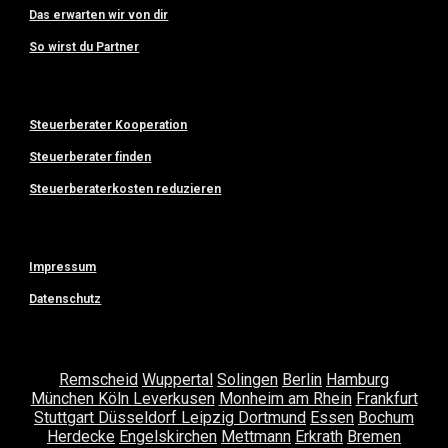
Das erwarten wir von dir
So wirst du Partner
Steuerberater Kooperation
Steuerberater finden
Steuerberaterkosten reduzieren
Impressum
Datenschutz
Remscheid
Wuppertal
Solingen
Berlin
Hamburg
München
Köln
Leverkusen
Monheim am Rhein
Frankfurt
Stuttgart
Düsseldorf
Leipzig
Dortmund
Essen
Bochum
Herdecke
Engelskirchen
Mettmann
Erkrath
Bremen