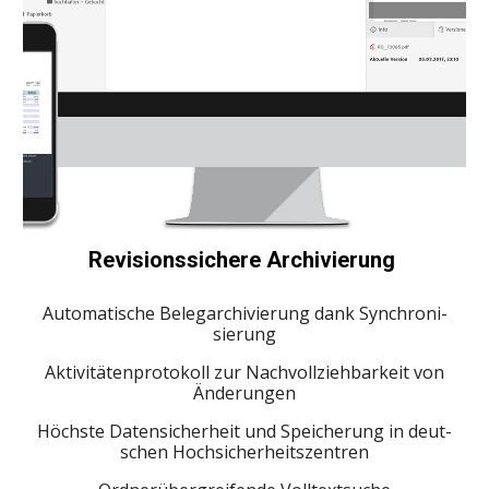
Revi­si­ons­si­chere Archi­vie­rung
Auto­ma­ti­sche Beleg­ar­chi­vie­rung dank Synchro­ni­
sie­rung
Akti­vi­tä­ten­pro­to­koll zur Nach­voll­zieh­bar­keit von
Änderungen
Höchste Daten­si­cher­heit und Spei­che­rung in deut­
schen Hoch­si­cher­heits­zen­tren