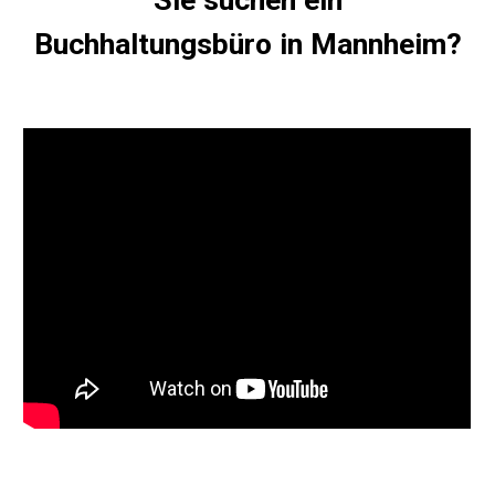
Sie suchen ein
B
uchhaltungsbüro in
Mannheim
?