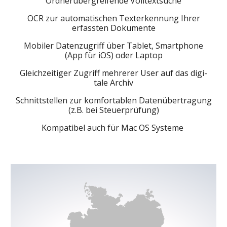
Ordner­über­grei­fende Voll­text­suche
OCR zur auto­ma­ti­schen Texter­ken­nung Ihrer
erfassten Doku­mente
Mobiler Daten­zu­griff über Tablet, Smart­phone
(App für iOS) oder Laptop
Gleich­zei­tiger Zugriff mehrerer User auf das digi­
tale Archiv
Schnitt­stellen zur komfor­ta­blen Daten­über­tra­gung
(z.B. bei Steu­er­prü­fung)
Kompa­tibel auch für Mac OS Systeme